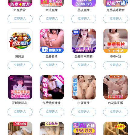
学科平台
学科平
国家重点实验室
2025-05-28
省部级重点实验室
2023-12-20
国家级工程中心
省部级工程中心