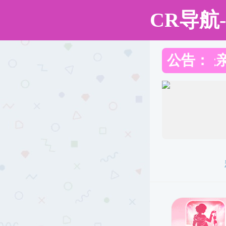
杏吧
杏吧
杏吧概况
师资队伍
本科生教育