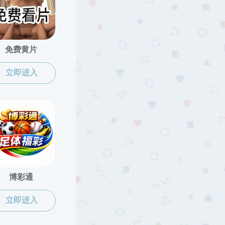
more+
05-22
博士学位论文答辩公告
05-21
博士学位论文答辩公告
05-13
2024-2025学年春学期冶金工程专业方向分流结...
05-06
关于开展2024-2025学年春学期冶金工程专业方...