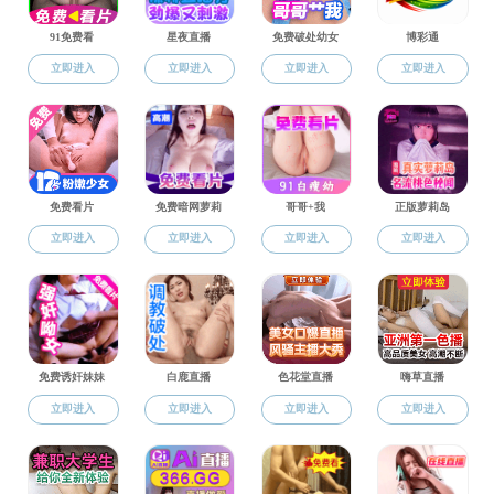
历史沿革
历史沿
杏吧简介
内蒙古科
历史沿革
吧 ；2014
原创 ”；20
杏吧 领导
杏吧 建设点”
组织机构