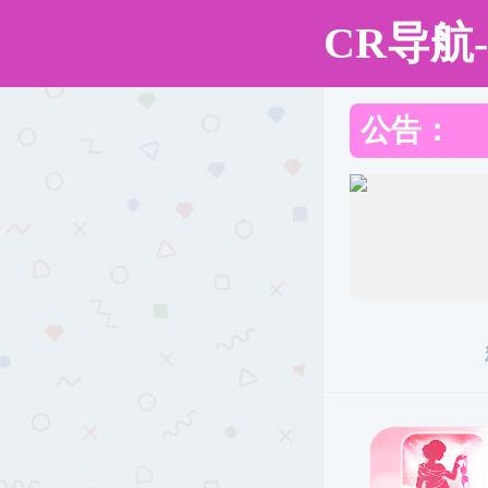
杏吧
杏吧
杏吧概况
师资队伍
本科生教育