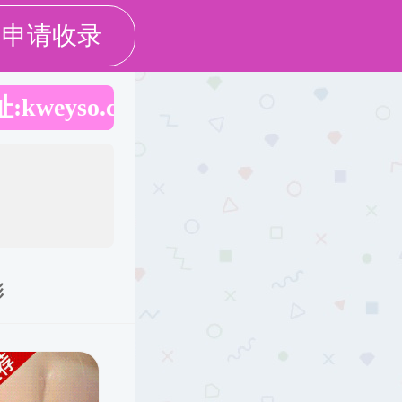
党建思政
招生就业
实验中心
校园风采