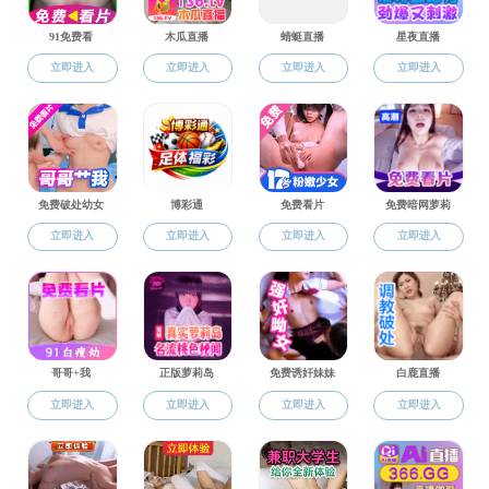
当前位置:
杏吧
>>
研究生教育
>>
工学博士
>> 正文
冶金工程专业始建于1956年，1991年获
一级学科硕士学位授予权，2011年入选自治区
金属资源综合利用省部共建国家重点实验室培育
和稀土资源优势，针对钢铁、稀土等支柱产业
金资源协同利用与过程优化”、“稀土资源利用物