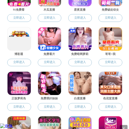
大赛风采
您所在的位置：
杏吧
竞赛交流
大赛风采
-
-
杏吧
上页
1
下页
尾页
共0条
版权所有@2025 内蒙古科技大学 内蒙古自治区冶金生产流程虚拟仿真实验教学
中心
总访问量为：