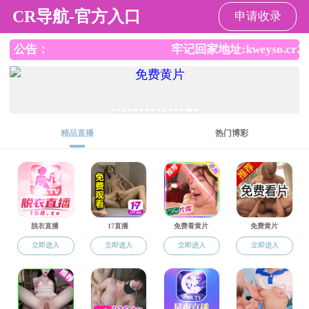
杏吧
竞赛交流
大赛介绍
成果展示
大赛风采
联系我们