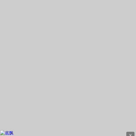
刘香
国
一
华碧
第六届全国冶金
军、
96
家
2023.7
等
君
科技竞赛
杨吉
级
奖
春
蔡长
国
二
刘百
第六届全国冶金
焜、
97
家
2023.7
等
栓
科技竞赛
安胜
级
奖
利
国
一
彭
第六届全国冶金
98
张鑫
家
2023.7
等
军,
科技竞赛
级
奖
张芳
国
三
彭
第六届全国冶金
99
刘鹏
家
2023.7
等
军,
科技竞赛
级
奖
张芳
国
三
张福
于博
第六届全国冶金
100
家
2023.7
等
顺,
政
科技竞赛