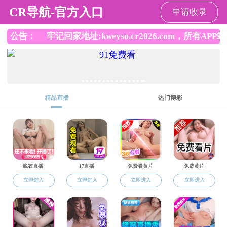
杏吧
竞赛交流
大赛介绍
成果展示
学生获奖
发明专利
发表论文