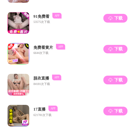
7
无
学生创新大
部
0.4
梦
2023
伟
奖
赛（2024）
级
程,
柴
轶
凡
第十四届“挑
省
夏
战杯”内蒙古
程
金
8
无
部
0.4
鉦
2023
大学生创业
军,
奖
级
翔
计划竞赛
吴
锦
绣,
中国国际大
省
柳
卢
铜
9
无
学生创新大
部
0.2
召
2023
琪
奖
赛（2024）
级
刚,
张
晓