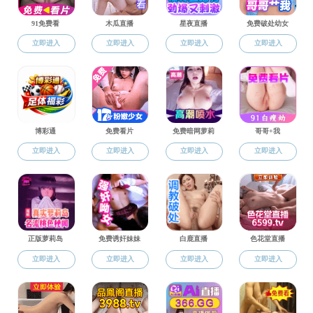
大赛风采
联系我们
您所在的位置：
杏吧
竞赛交流
成果展示
学生获奖
-
-
-
学生获奖
1.创新创业活动
表3-4 示范中心支持的创新创业活动（2020-2024年）
项
项
资助
项
指
获
序
目
目
金额
目
导
立项
奖
项目名称
号
编
级
（万
成
教
年份
情
号
别
元）
员
师
况